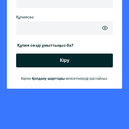
Құпиясөз
Құпия сөзді ұмыттыңыз ба?
Кіру
Қолдану шарттары
Кірген
келісетініңізді растайсыз.