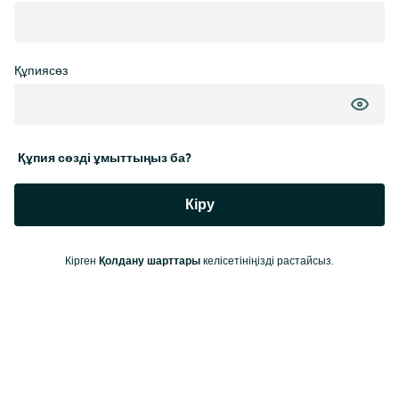
Құпиясөз
Құпия сөзді ұмыттыңыз ба?
Кіру
Кірген
Қолдану шарттары
келісетініңізді растайсыз.