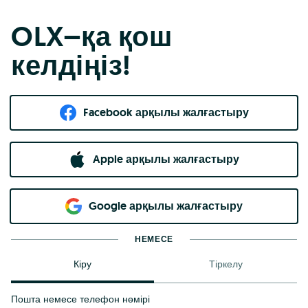
OLX–қа қош
келдіңіз!
Facebook арқылы жалғастыру
Apple арқылы жалғастыру
Google арқылы жалғастыру
НЕМЕСЕ
Кіру
Тіркелу
Пошта немесе телефон нөмірі