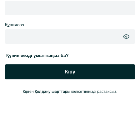
Құпиясөз
Құпия сөзді ұмыттыңыз ба?
Кіру
Кірген
келісетініңізді растайсыз.
Қолдану шарттары