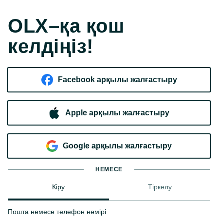
OLX–қа қош
келдіңіз!
Facebook арқылы жалғастыру
Apple арқылы жалғастыру
Google арқылы жалғастыру
НЕМЕСЕ
Кіру
Тіркелу
Пошта немесе телефон нөмірі