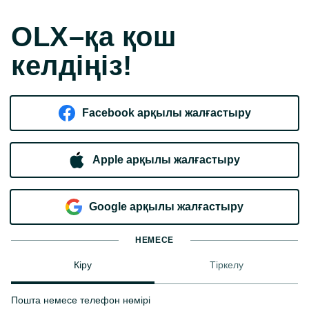
OLX–қа қош
келдіңіз!
Facebook арқылы жалғастыру
Apple арқылы жалғастыру
Google арқылы жалғастыру
НЕМЕСЕ
Кіру
Тіркелу
Пошта немесе телефон нөмірі