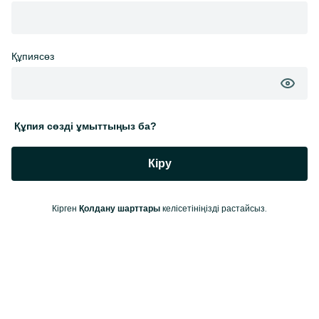
Құпиясөз
Құпия сөзді ұмыттыңыз ба?
Кіру
Кірген
келісетініңізді растайсыз.
Қолдану шарттары