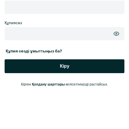
Құпиясөз
Құпия сөзді ұмыттыңыз ба?
Кіру
Қолдану шарттары
Кірген
келісетініңізді растайсыз.