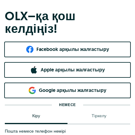
OLX–қа қош
келдіңіз!
Facebook арқылы жалғастыру
Apple арқылы жалғастыру
Google арқылы жалғастыру
НЕМЕСЕ
Кіру
Тіркелу
Пошта немесе телефон нөмірі