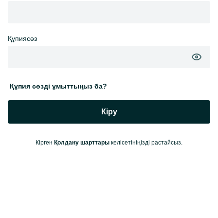
Құпиясөз
Құпия сөзді ұмыттыңыз ба?
Кіру
Кірген
Қолдану шарттары
келісетініңізді растайсыз.