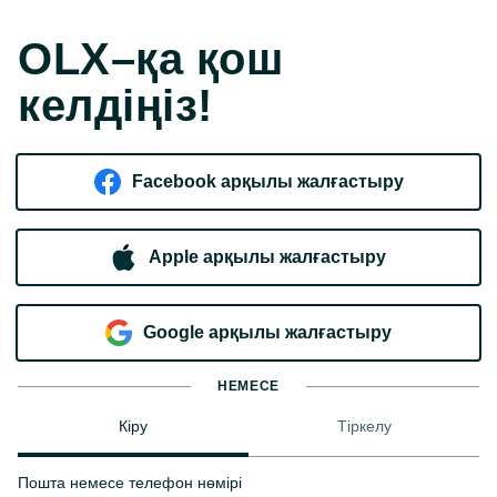
OLX–қа қош
келдіңіз!
Facebook арқылы жалғастыру
Apple арқылы жалғастыру
Google арқылы жалғастыру
НЕМЕСЕ
Кіру
Тіркелу
Пошта немесе телефон нөмірі