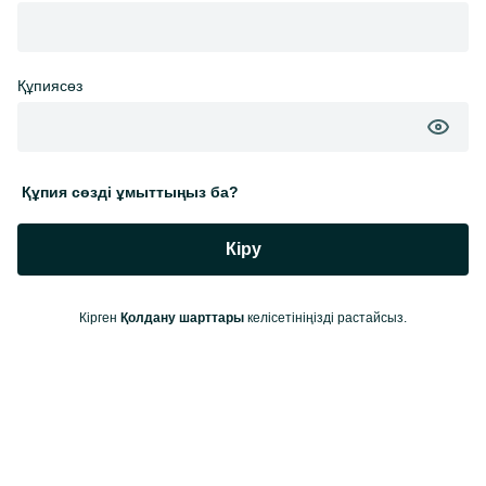
Құпиясөз
Құпия сөзді ұмыттыңыз ба?
Кіру
Кірген
Қолдану шарттары
келісетініңізді растайсыз.