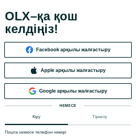
OLX–қа қош
келдіңіз!
Facebook арқылы жалғастыру
Apple арқылы жалғастыру
Google арқылы жалғастыру
НЕМЕСЕ
Кіру
Тіркелу
Пошта немесе телефон нөмірі