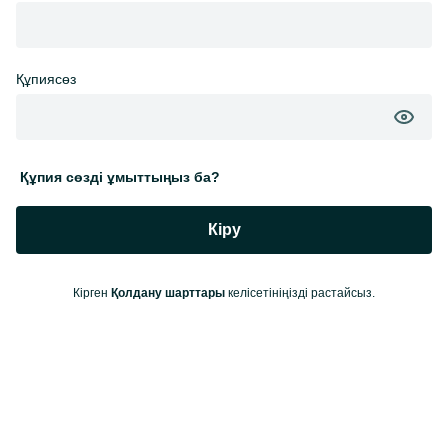
Құпиясөз
Құпия сөзді ұмыттыңыз ба?
Кіру
Кірген
Қолдану шарттары
келісетініңізді растайсыз.