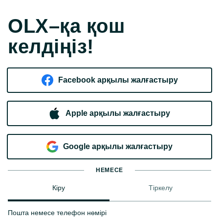
OLX–қа қош
келдіңіз!
Facebook арқылы жалғастыру
Apple арқылы жалғастыру
Google арқылы жалғастыру
НЕМЕСЕ
Кіру
Тіркелу
Пошта немесе телефон нөмірі