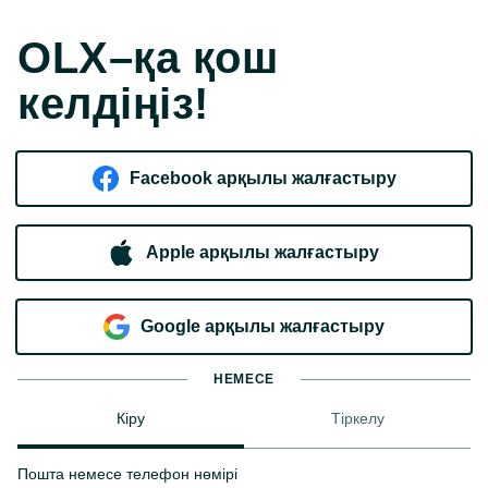
OLX–қа қош
келдіңіз!
Facebook арқылы жалғастыру
Apple арқылы жалғастыру
Google арқылы жалғастыру
НЕМЕСЕ
Кіру
Тіркелу
Пошта немесе телефон нөмірі