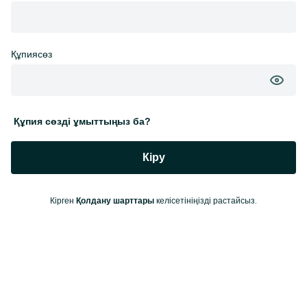
Құпиясөз
Құпия сөзді ұмыттыңыз ба?
Кіру
Кірген
келісетініңізді растайсыз.
Қолдану шарттары