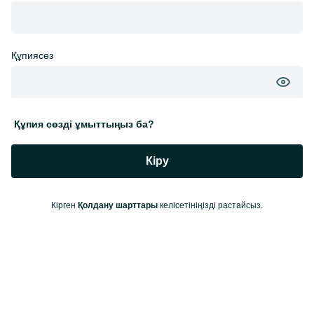
Құпиясөз
Құпия сөзді ұмыттыңыз ба?
Кіру
Кірген
Қолдану шарттары
келісетініңізді растайсыз.