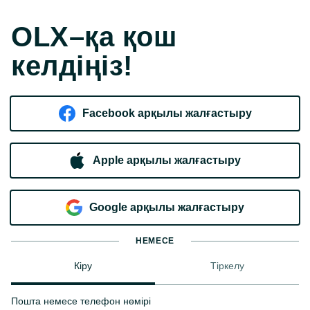
OLX–қа қош
келдіңіз!
Facebook арқылы жалғастыру
Apple арқылы жалғастыру
Google арқылы жалғастыру
НЕМЕСЕ
Кіру
Тіркелу
Пошта немесе телефон нөмірі