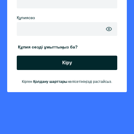
Құпиясөз
Құпия сөзді ұмыттыңыз ба?
Кіру
Кірген
Қолдану шарттары
келісетініңізді растайсыз.