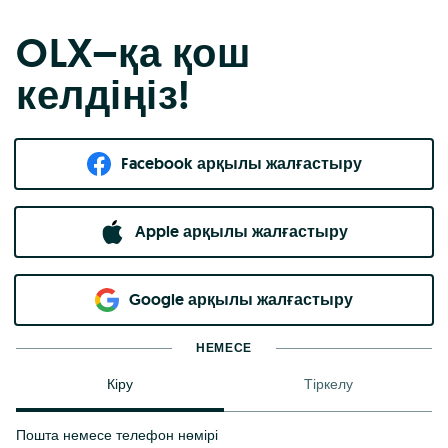
OLX–қа қош
келдіңіз!
Facebook арқылы жалғастыру
Apple арқылы жалғастыру
Google арқылы жалғастыру
НЕМЕСЕ
Кіру
Тіркелу
Пошта немесе телефон нөмірі