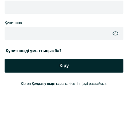
Құпиясөз
Құпия сөзді ұмыттыңыз ба?
Кіру
Қолдану шарттары
Кірген
келісетініңізді растайсыз.