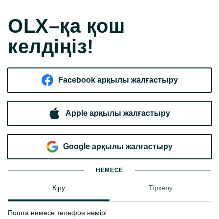
OLX–қа қош
келдіңіз!
Facebook арқылы жалғастыру
Apple арқылы жалғастыру
Google арқылы жалғастыру
НЕМЕСЕ
Кіру
Тіркелу
Пошта немесе телефон нөмірі