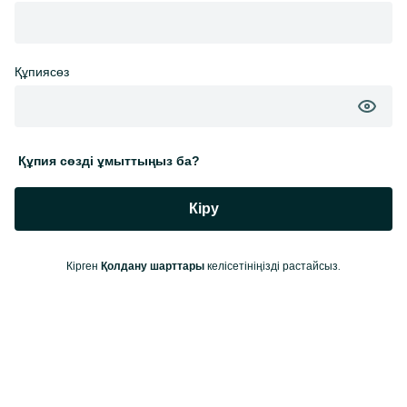
Құпиясөз
Құпия сөзді ұмыттыңыз ба?
Кіру
Кірген
келісетініңізді растайсыз.
Қолдану шарттары