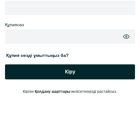
Құпиясөз
Құпия сөзді ұмыттыңыз ба?
Кіру
Кірген
келісетініңізді растайсыз.
Қолдану шарттары