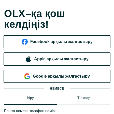
OLX–қа қош
келдіңіз!
Facebook арқылы жалғастыру
Apple арқылы жалғастыру
Google арқылы жалғастыру
НЕМЕСЕ
Кіру
Тіркелу
Пошта немесе телефон нөмірі