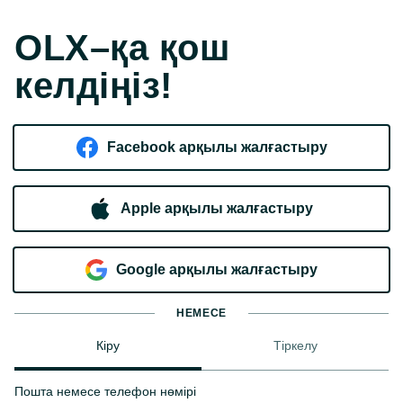
OLX–қа қош
келдіңіз!
Facebook арқылы жалғастыру
Apple арқылы жалғастыру
Google арқылы жалғастыру
НЕМЕСЕ
Кіру
Тіркелу
Пошта немесе телефон нөмірі