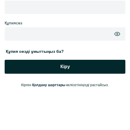
Құпиясөз
Құпия сөзді ұмыттыңыз ба?
Кіру
Кірген
келісетініңізді растайсыз.
Қолдану шарттары