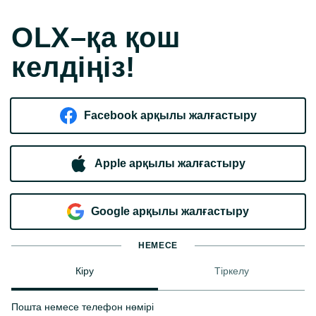
OLX–қа қош
келдіңіз!
Facebook арқылы жалғастыру
Apple арқылы жалғастыру
Google арқылы жалғастыру
НЕМЕСЕ
Кіру
Тіркелу
Пошта немесе телефон нөмірі