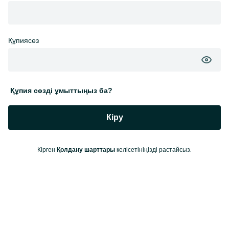
Құпиясөз
Құпия сөзді ұмыттыңыз ба?
Кіру
Кірген
келісетініңізді растайсыз.
Қолдану шарттары