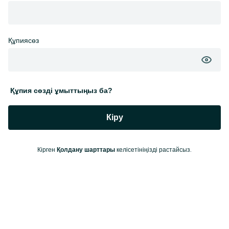
Құпиясөз
Құпия сөзді ұмыттыңыз ба?
Кіру
Кірген
келісетініңізді растайсыз.
Қолдану шарттары