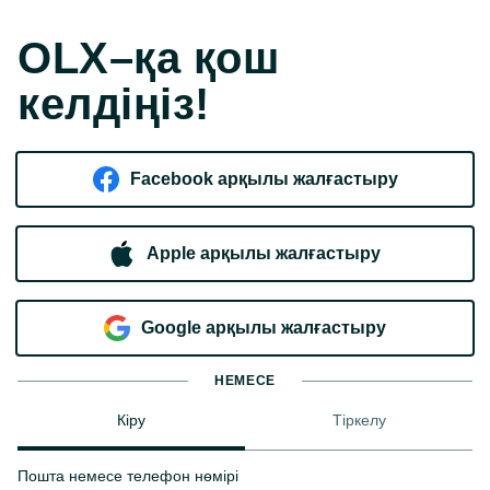
OLX–қа қош
келдіңіз!
Facebook арқылы жалғастыру
Apple арқылы жалғастыру
Google арқылы жалғастыру
НЕМЕСЕ
Кіру
Тіркелу
Пошта немесе телефон нөмірі