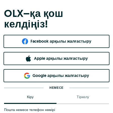
OLX–қа қош
келдіңіз!
Facebook арқылы жалғастыру
Apple арқылы жалғастыру
Google арқылы жалғастыру
НЕМЕСЕ
Кіру
Тіркелу
Пошта немесе телефон нөмірі