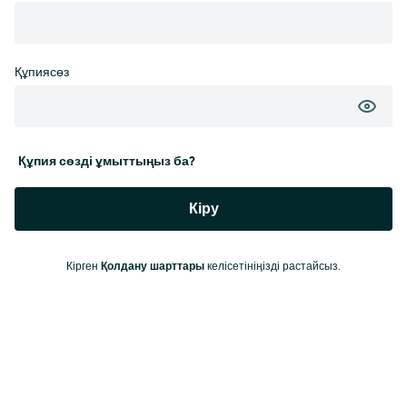
Құпиясөз
Құпия сөзді ұмыттыңыз ба?
Кіру
Кірген
Қолдану шарттары
келісетініңізді растайсыз.