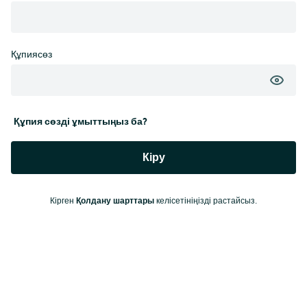
Құпиясөз
Құпия сөзді ұмыттыңыз ба?
Кіру
Қолдану шарттары
Кірген
келісетініңізді растайсыз.