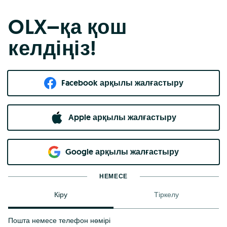
OLX–қа қош
келдіңіз!
Facebook арқылы жалғастыру
Apple арқылы жалғастыру
Google арқылы жалғастыру
НЕМЕСЕ
Кіру
Тіркелу
Пошта немесе телефон нөмірі