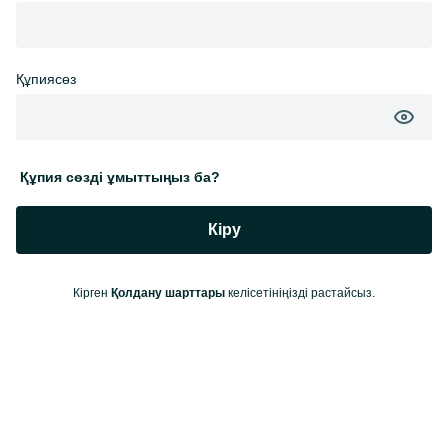
Құпиясөз
Құпия сөзді ұмыттыңыз ба?
Кіру
Кірген
Қолдану шарттары
келісетініңізді растайсыз.