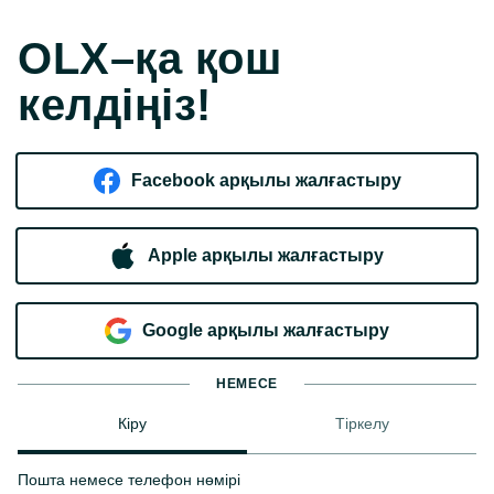
OLX–қа қош
келдіңіз!
Facebook арқылы жалғастыру
Apple арқылы жалғастыру
Google арқылы жалғастыру
НЕМЕСЕ
Кіру
Тіркелу
Пошта немесе телефон нөмірі