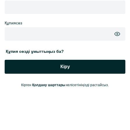
Құпиясөз
Құпия сөзді ұмыттыңыз ба?
Кіру
Кірген
Қолдану шарттары
келісетініңізді растайсыз.