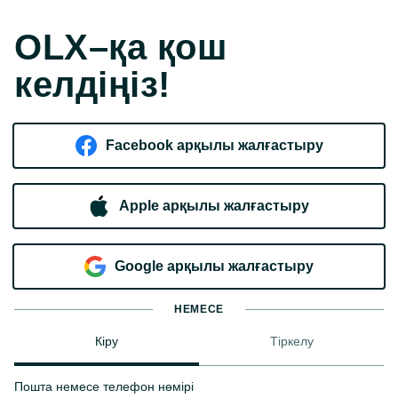
OLX–қа қош
келдіңіз!
Facebook арқылы жалғастыру
Apple арқылы жалғастыру
Google арқылы жалғастыру
НЕМЕСЕ
Кіру
Тіркелу
Пошта немесе телефон нөмірі