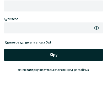
Құпиясөз
Құпия сөзді ұмыттыңыз ба?
Кіру
Қолдану шарттары
Кірген
келісетініңізді растайсыз.