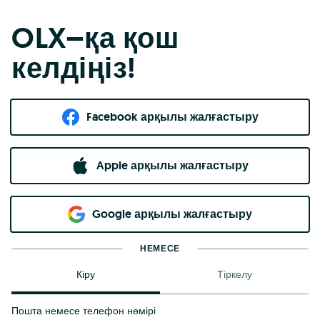
OLX–қа қош
келдіңіз!
Facebook арқылы жалғастыру
Apple арқылы жалғастыру
Google арқылы жалғастыру
НЕМЕСЕ
Кіру
Тіркелу
Пошта немесе телефон нөмірі