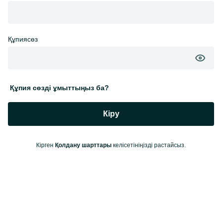
Құпиясөз
Құпия сөзді ұмыттыңыз ба?
Кіру
Кірген
Қолдану шарттары
келісетініңізді растайсыз.