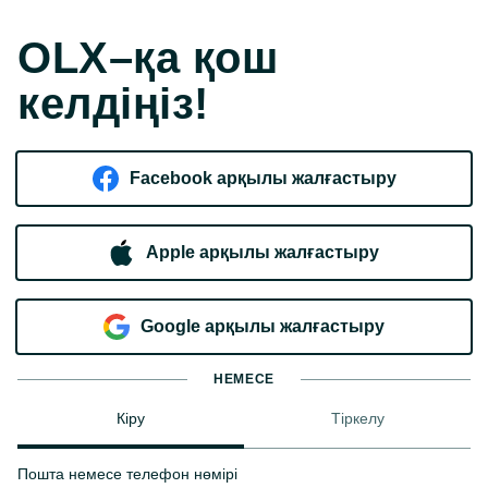
OLX–қа қош
келдіңіз!
Facebook арқылы жалғастыру
Apple арқылы жалғастыру
Google арқылы жалғастыру
НЕМЕСЕ
Кіру
Тіркелу
Пошта немесе телефон нөмірі