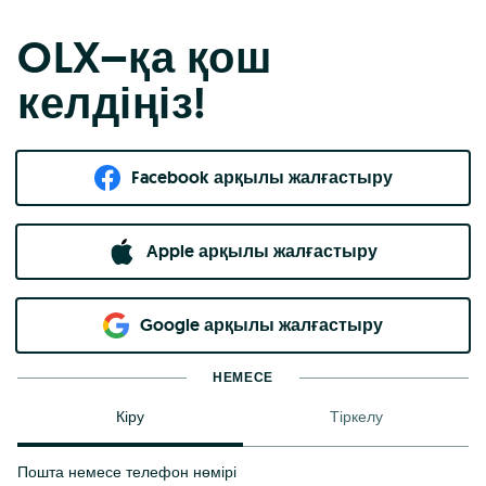
OLX–қа қош
келдіңіз!
Facebook арқылы жалғастыру
Apple арқылы жалғастыру
Google арқылы жалғастыру
НЕМЕСЕ
Кіру
Тіркелу
Пошта немесе телефон нөмірі