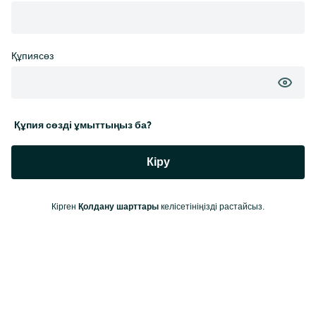
Құпиясөз
Құпия сөзді ұмыттыңыз ба?
Кіру
Қолдану шарттары
Кірген
келісетініңізді растайсыз.