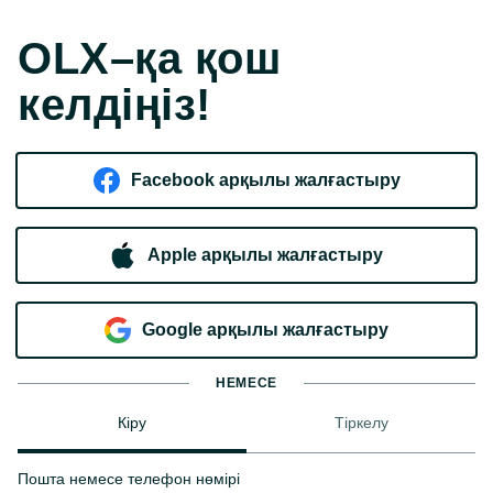
OLX–қа қош
келдіңіз!
Facebook арқылы жалғастыру
Apple арқылы жалғастыру
Google арқылы жалғастыру
НЕМЕСЕ
Кіру
Тіркелу
Пошта немесе телефон нөмірі