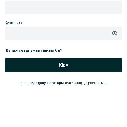
Құпиясөз
Құпия сөзді ұмыттыңыз ба?
Кіру
Кірген
Қолдану шарттары
келісетініңізді растайсыз.