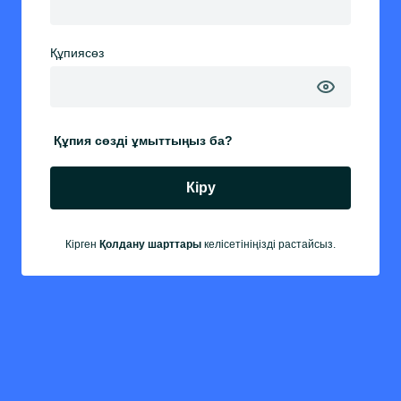
Құпиясөз
Құпия сөзді ұмыттыңыз ба?
Кіру
Кірген
Қолдану шарттары
келісетініңізді растайсыз.