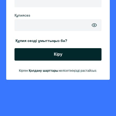
Құпиясөз
Құпия сөзді ұмыттыңыз ба?
Кіру
Кірген
келісетініңізді растайсыз.
Қолдану шарттары