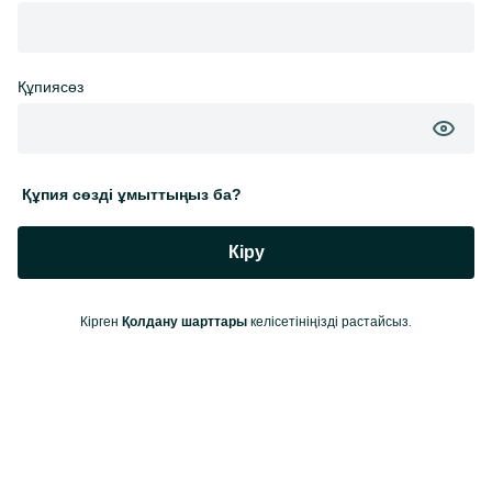
Құпиясөз
Құпия сөзді ұмыттыңыз ба?
Кіру
Кірген
келісетініңізді растайсыз.
Қолдану шарттары