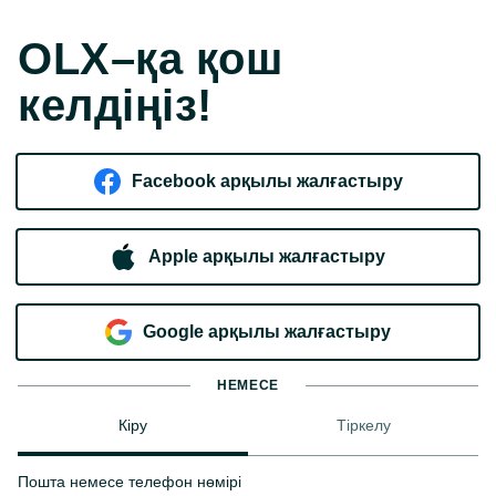
OLX–қа қош
келдіңіз!
Facebook арқылы жалғастыру
Apple арқылы жалғастыру
Google арқылы жалғастыру
НЕМЕСЕ
Кіру
Тіркелу
Пошта немесе телефон нөмірі