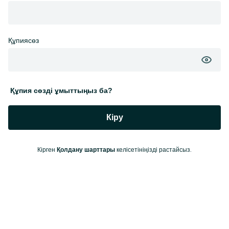
Құпиясөз
Құпия сөзді ұмыттыңыз ба?
Кіру
Кірген
келісетініңізді растайсыз.
Қолдану шарттары