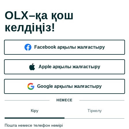
OLX–қа қош
келдіңіз!
Facebook арқылы жалғастыру
Apple арқылы жалғастыру
Google арқылы жалғастыру
НЕМЕСЕ
Кіру
Тіркелу
Пошта немесе телефон нөмірі