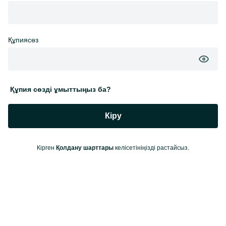
Құпиясөз
Құпия сөзді ұмыттыңыз ба?
Кіру
Кірген
Қолдану шарттары
келісетініңізді растайсыз.