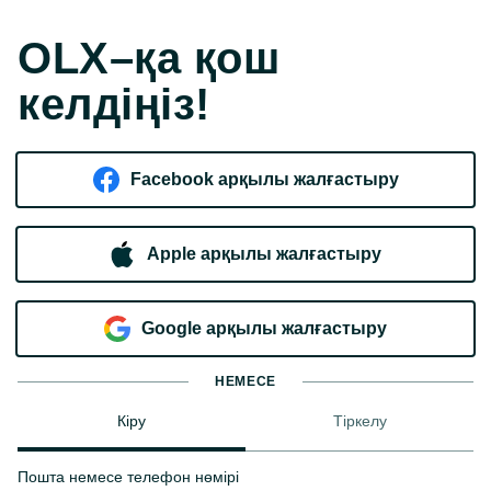
OLX–қа қош
келдіңіз!
Facebook арқылы жалғастыру
Apple арқылы жалғастыру
Google арқылы жалғастыру
НЕМЕСЕ
Кіру
Тіркелу
Пошта немесе телефон нөмірі