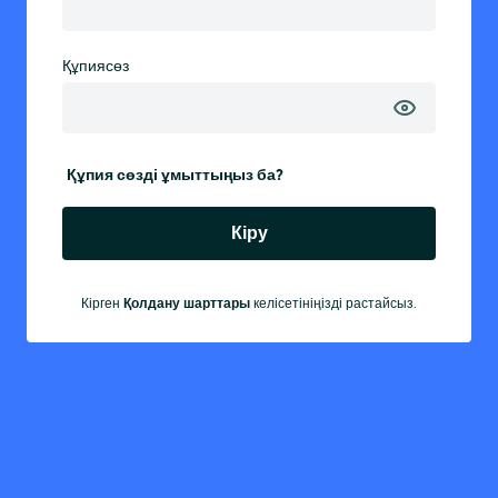
Құпиясөз
Құпия сөзді ұмыттыңыз ба?
Кіру
Кірген
Қолдану шарттары
келісетініңізді растайсыз.