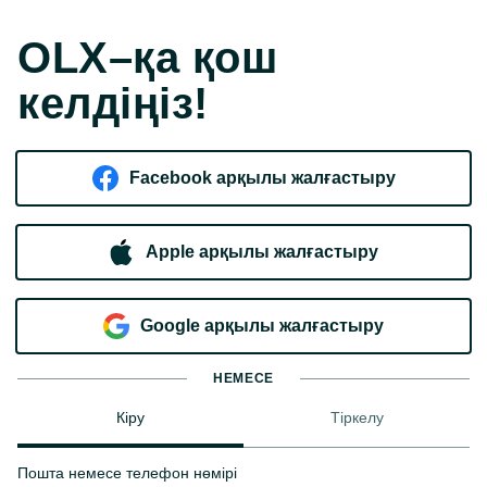
OLX–қа қош
келдіңіз!
Facebook арқылы жалғастыру
Apple арқылы жалғастыру
Google арқылы жалғастыру
НЕМЕСЕ
Кіру
Тіркелу
Пошта немесе телефон нөмірі