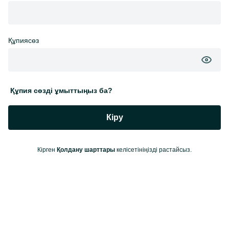
Құпиясөз
Құпия сөзді ұмыттыңыз ба?
Кіру
Кірген
Қолдану шарттары
келісетініңізді растайсыз.