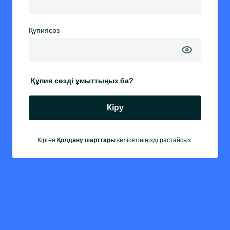
Құпиясөз
Құпия сөзді ұмыттыңыз ба?
Кіру
Кірген
Қолдану шарттары
келісетініңізді растайсыз.