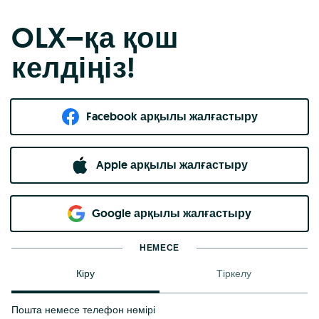
OLX–қа қош
келдіңіз!
Facebook арқылы жалғастыру
Apple арқылы жалғастыру
Google арқылы жалғастыру
НЕМЕСЕ
Кіру
Тіркелу
Пошта немесе телефон нөмірі