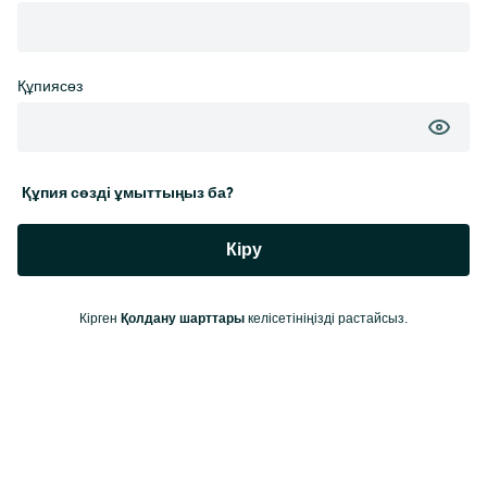
Құпиясөз
Құпия сөзді ұмыттыңыз ба?
Кіру
Қолдану шарттары
Кірген
келісетініңізді растайсыз.