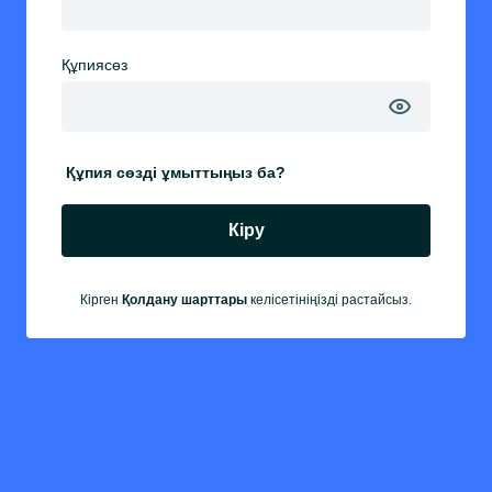
Құпиясөз
Құпия сөзді ұмыттыңыз ба?
Кіру
Кірген
келісетініңізді растайсыз.
Қолдану шарттары