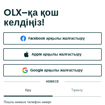
OLX–қа қош
келдіңіз!
Facebook арқылы жалғастыру
Apple арқылы жалғастыру
Google арқылы жалғастыру
НЕМЕСЕ
Кіру
Тіркелу
Пошта немесе телефон нөмірі