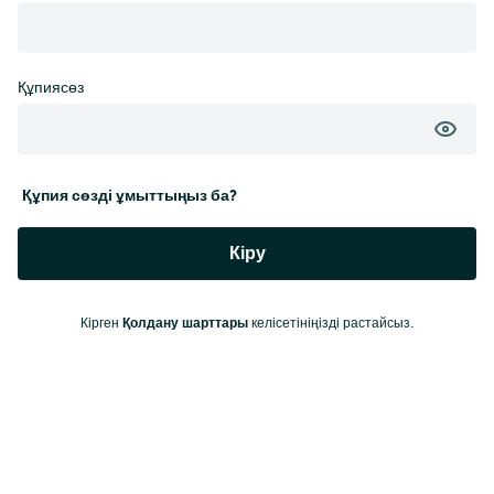
Құпиясөз
Құпия сөзді ұмыттыңыз ба?
Кіру
Қолдану шарттары
Кірген
келісетініңізді растайсыз.