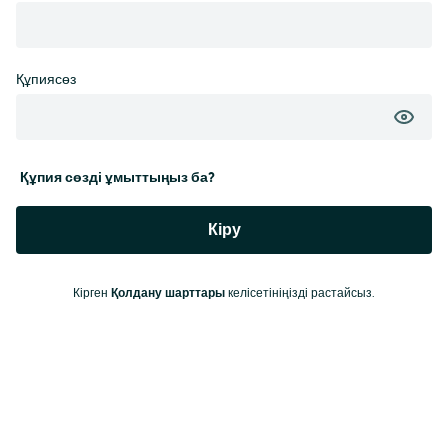
Құпиясөз
Құпия сөзді ұмыттыңыз ба?
Кіру
Кірген
Қолдану шарттары
келісетініңізді растайсыз.