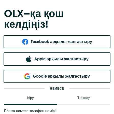
OLX–қа қош
келдіңіз!
Facebook арқылы жалғастыру
Apple арқылы жалғастыру
Google арқылы жалғастыру
НЕМЕСЕ
Кіру
Тіркелу
Пошта немесе телефон нөмірі