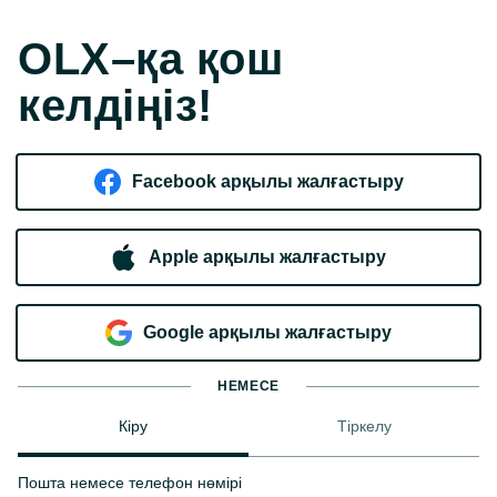
OLX–қа қош
келдіңіз!
Facebook арқылы жалғастыру
Apple арқылы жалғастыру
Google арқылы жалғастыру
НЕМЕСЕ
Кіру
Тіркелу
Пошта немесе телефон нөмірі