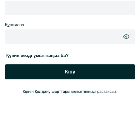
Құпиясөз
Құпия сөзді ұмыттыңыз ба?
Кіру
Кірген
Қолдану шарттары
келісетініңізді растайсыз.