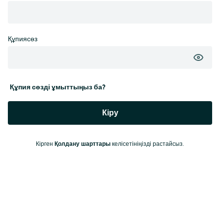
Құпиясөз
Құпия сөзді ұмыттыңыз ба?
Кіру
Кірген
Қолдану шарттары
келісетініңізді растайсыз.