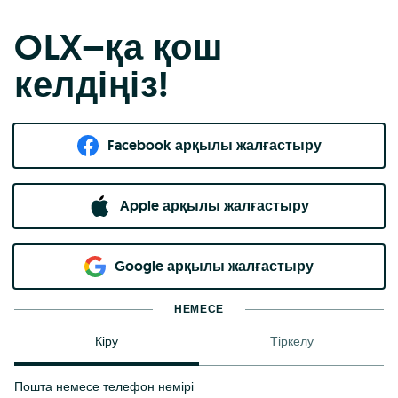
OLX–қа қош
келдіңіз!
Facebook арқылы жалғастыру
Apple арқылы жалғастыру
Google арқылы жалғастыру
НЕМЕСЕ
Кіру
Тіркелу
Пошта немесе телефон нөмірі