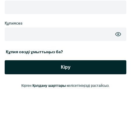
Құпиясөз
Құпия сөзді ұмыттыңыз ба?
Кіру
Кірген
Қолдану шарттары
келісетініңізді растайсыз.