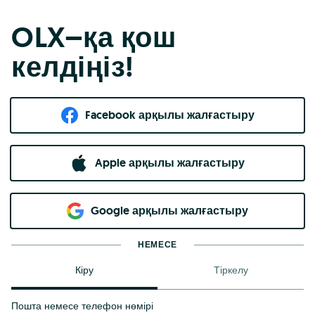
OLX–қа қош
келдіңіз!
Facebook арқылы жалғастыру
Apple арқылы жалғастыру
Google арқылы жалғастыру
НЕМЕСЕ
Кіру
Тіркелу
Пошта немесе телефон нөмірі