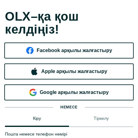
OLX–қа қош
келдіңіз!
Facebook арқылы жалғастыру
Apple арқылы жалғастыру
Google арқылы жалғастыру
НЕМЕСЕ
Кіру
Тіркелу
Пошта немесе телефон нөмірі