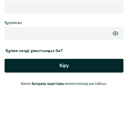
Құпиясөз
Құпия сөзді ұмыттыңыз ба?
Кіру
Кірген
Қолдану шарттары
келісетініңізді растайсыз.