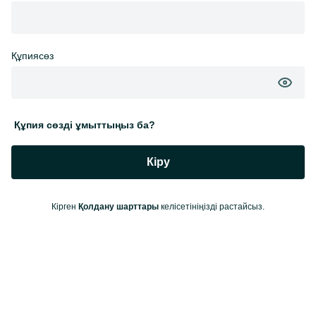
Құпиясөз
Құпия сөзді ұмыттыңыз ба?
Кіру
Кірген
Қолдану шарттары
келісетініңізді растайсыз.