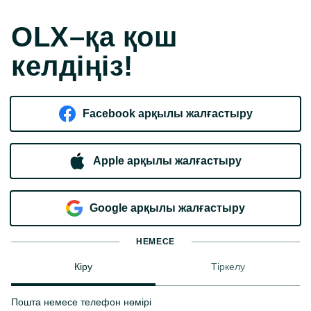
OLX–қа қош
келдіңіз!
Facebook арқылы жалғастыру
Apple арқылы жалғастыру
Google арқылы жалғастыру
НЕМЕСЕ
Кіру
Тіркелу
Пошта немесе телефон нөмірі