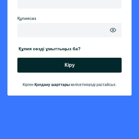
Құпиясөз
Құпия сөзді ұмыттыңыз ба?
Кіру
Кірген
Қолдану шарттары
келісетініңізді растайсыз.