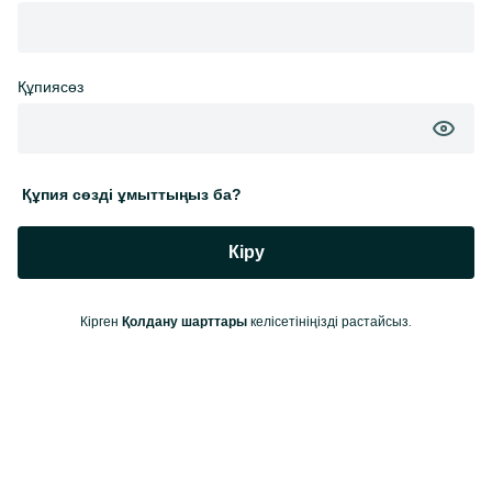
Құпиясөз
Құпия сөзді ұмыттыңыз ба?
Кіру
Кірген
келісетініңізді растайсыз.
Қолдану шарттары