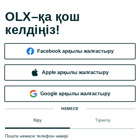
OLX–қа қош
келдіңіз!
Facebook арқылы жалғастыру
Apple арқылы жалғастыру
Google арқылы жалғастыру
НЕМЕСЕ
Кіру
Тіркелу
Пошта немесе телефон нөмірі