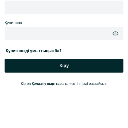
Құпиясөз
Құпия сөзді ұмыттыңыз ба?
Кіру
Кірген
Қолдану шарттары
келісетініңізді растайсыз.