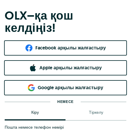
OLX–қа қош
келдіңіз!
Facebook арқылы жалғастыру
Apple арқылы жалғастыру
Google арқылы жалғастыру
НЕМЕСЕ
Кіру
Тіркелу
Пошта немесе телефон нөмірі