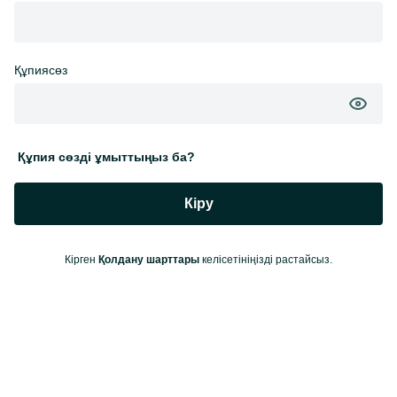
Құпиясөз
Құпия сөзді ұмыттыңыз ба?
Кіру
Кірген
Қолдану шарттары
келісетініңізді растайсыз.