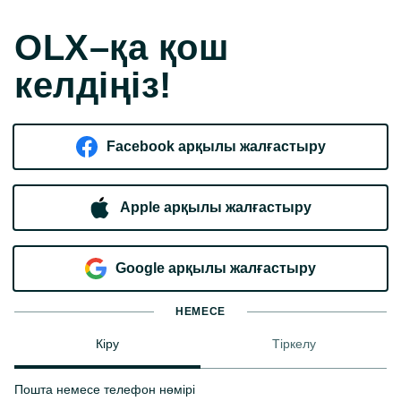
OLX–қа қош
келдіңіз!
Facebook арқылы жалғастыру
Apple арқылы жалғастыру
Google арқылы жалғастыру
НЕМЕСЕ
Кіру
Тіркелу
Пошта немесе телефон нөмірі