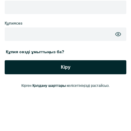
Құпиясөз
Құпия сөзді ұмыттыңыз ба?
Кіру
Кірген
Қолдану шарттары
келісетініңізді растайсыз.