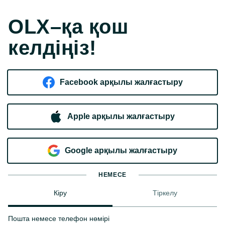
OLX–қа қош
келдіңіз!
Facebook арқылы жалғастыру
Apple арқылы жалғастыру
Google арқылы жалғастыру
НЕМЕСЕ
Кіру
Тіркелу
Пошта немесе телефон нөмірі