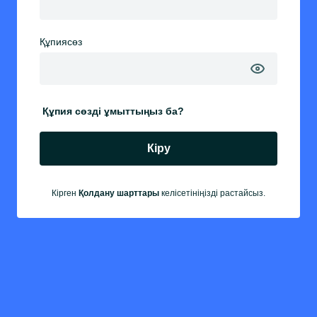
Құпиясөз
Құпия сөзді ұмыттыңыз ба?
Кіру
Кірген
Қолдану шарттары
келісетініңізді растайсыз.