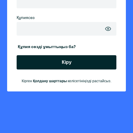
Құпиясөз
Құпия сөзді ұмыттыңыз ба?
Кіру
Қолдану шарттары
Кірген
келісетініңізді растайсыз.