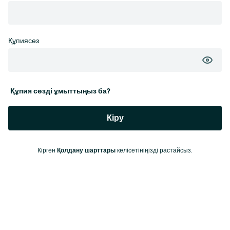
Құпиясөз
Құпия сөзді ұмыттыңыз ба?
Кіру
Кірген
Қолдану шарттары
келісетініңізді растайсыз.