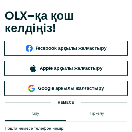
OLX–қа қош
келдіңіз!
Facebook арқылы жалғастыру
Apple арқылы жалғастыру
Google арқылы жалғастыру
НЕМЕСЕ
Кіру
Тіркелу
Пошта немесе телефон нөмірі